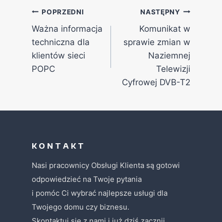
POPRZEDNI
NASTĘPNY
Ważna informacja
Komunikat w
techniczna dla
sprawie zmian w
klientów sieci
Naziemnej
POPC
Telewizji
Cyfrowej DVB-T2
K O N T A K T
Nasi pracownicy Obsługi Klienta są gotowi
odpowiedzieć na Twoje pytania
i pomóc Ci wybrać najlepsze usługi dla
Twojego domu czy biznesu.
Skontaktuj się z nami i już dziś zacznij