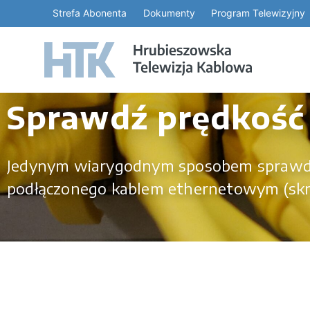
Strefa Abonenta
Dokumenty
Program Telewizyjny
Sprawdź prędkość 
Jedynym wiarygodnym sposobem sprawdzen
podłączonego kablem ethernetowym (skr