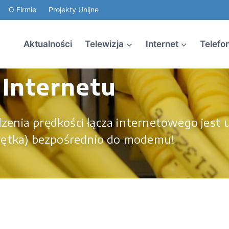
O Firmie
Projekty Unijne
Aktualności
Telewizja
Internet
Telefo
Internetu
ia prędkości łącza internetowego jest u
ętka) bezpośrednio do modemu!