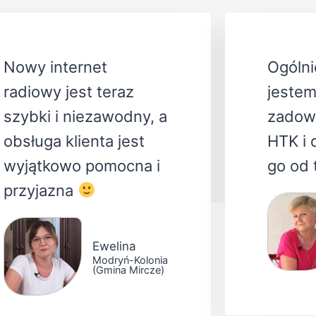
Nowy internet
Ogólni
radiowy jest teraz
jestem
szybki i niezawodny, a
zadowo
obsługa klienta jest
HTK i 
wyjątkowo pomocna i
go od 
przyjazna
Ewelina
Modryń-Kolonia
(Gmina Mircze)