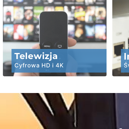
Telewizja
I
Cyfrowa HD i 4K
Ś