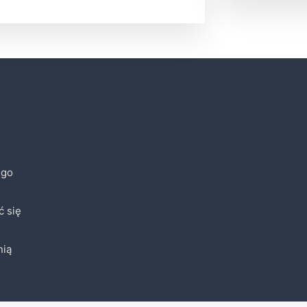
ego
ć się
nią