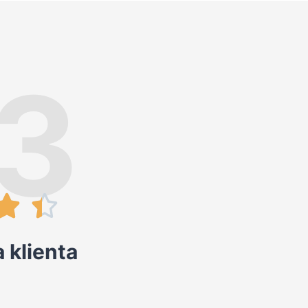
.3


 klienta