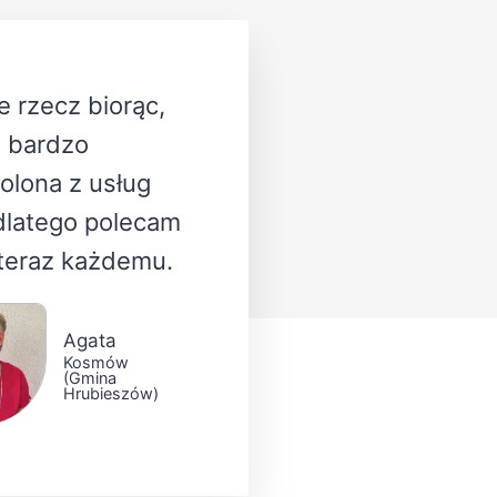
e rzecz biorąc,
 bardzo
lona z usług
dlatego polecam
teraz każdemu.
Agata
Kosmów
(Gmina
Hrubieszów)