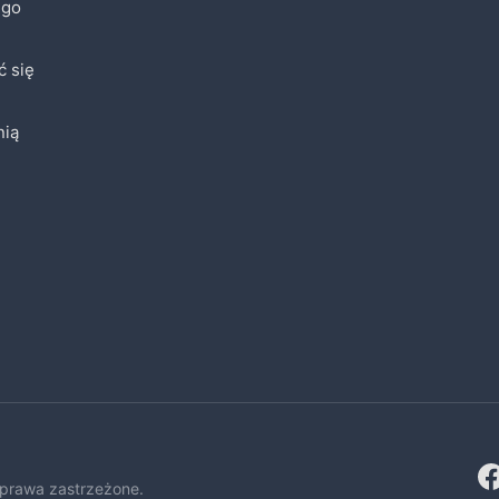
ego
ć się
nią
 prawa zastrzeżone.