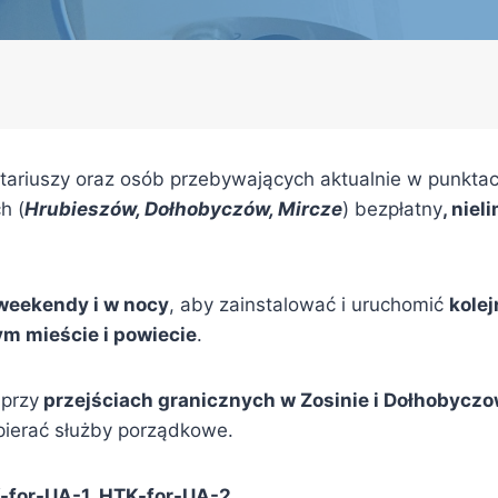
riuszy oraz osób przebywających aktualnie w punktac
h (
Hrubieszów, Dołhobyczów, Mircze
) bezpłatny
, nie
weekendy i w nocy
, aby zainstalować i uruchomić
kole
m mieście i powiecie
.
 przy
przejściach granicznych w Zosinie i Dołhobyczo
spierać służby porządkowe.
for-UA-1 HTK-for-UA-2