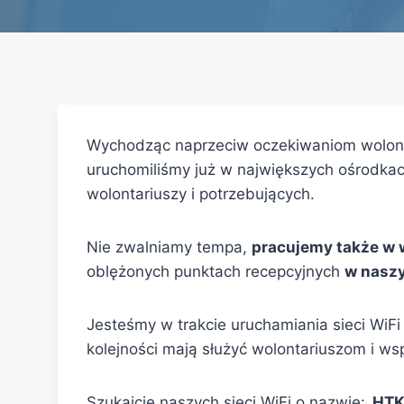
Wychodząc naprzeciw oczekiwaniom wolonta
uruchomiliśmy już w największych ośrodkac
wolontariuszy i potrzebujących.
Nie zwalniamy tempa,
pracujemy także w 
oblężonych punktach recepcyjnych
w naszy
Jesteśmy w trakcie uruchamiania sieci WiFi
kolejności mają służyć wolontariuszom i w
Szukajcie naszych sieci WiFi o nazwie:
HTK-