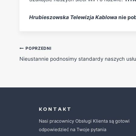
Hrubieszowska Telewizja Kablowa
nie pob
POPRZEDNI
Nieustannie podnosimy standardy naszych usł
K O N T A K T
Nasi pracownicy Obsługi Klienta są gotowi
odpowiedzieć na Twoje pytania